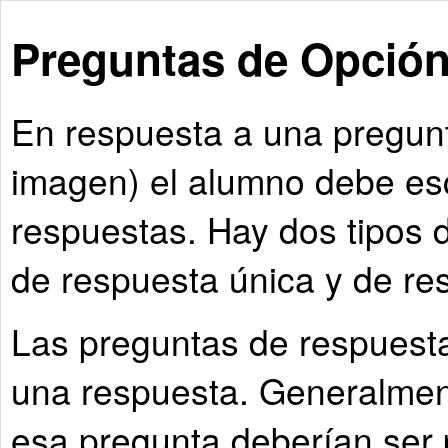
Preguntas de Opción
En respuesta a una pregunta
imagen) el alumno debe esc
respuestas. Hay dos tipos 
de respuesta única y de res
Las preguntas de respuesta
una respuesta. Generalment
esa pregunta deberían ser p