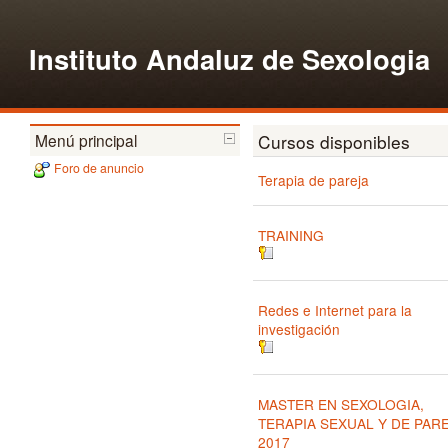
Instituto Andaluz de Sexologia
Menú principal
Cursos disponibles
Foro de anuncio
Terapia de pareja
TRAINING
Redes e Internet para la
investigación
MASTER EN SEXOLOGIA,
TERAPIA SEXUAL Y DE PAR
2017